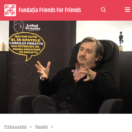
Prima pagină
»
Noutăți
»