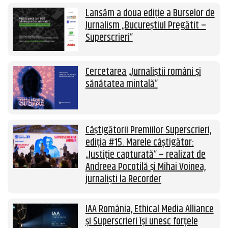
Lansăm a doua ediție a Burselor de
Jurnalism „Bucureștiul Pregătit –
Superscrieri”
Cercetarea „Jurnaliștii români și
sănătatea mintală”
Câștigătorii Premiilor Superscrieri,
ediția #15. Marele câștigător:
„Justiție capturată” – realizat de
Andreea Pocotilă și Mihai Voinea,
jurnaliști la Recorder
IAA România, Ethical Media Alliance
și Superscrieri își unesc forțele