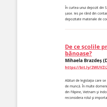
În curtea unui depozit din S
șase. Ies pe rând din conta
depozitate materiale de con
De ce școlile 
bănoase?
Mihaela Brazdeș (
https://bit.ly/2WUVZi
Alături de legislaţia care s
de muncă. În multe domenii, 
din Filipine, Vietnam şi Indo
reconsidera rolul şi importa