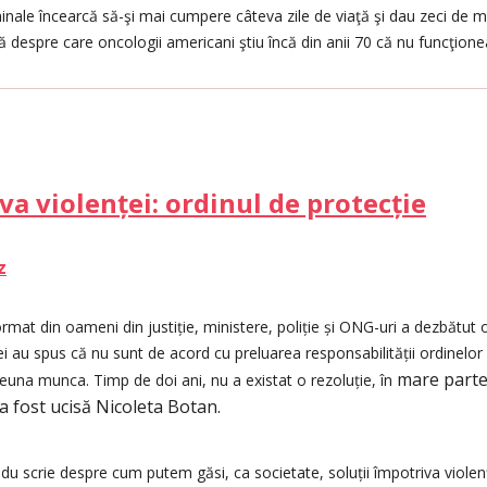
minale încearcă să-şi mai cumpere câteva zile de viaţă şi dau zeci de mii
ră despre care oncologii americani ştiu încă din anii 70 că nu funcţione
va violenței: ordinul de protecție
)
z
rmat din oameni din justiție, ministere, poliție și ONG-uri a dezbătut 
iei au spus că nu sunt de acord cu preluarea responsabilității ordinelor
mare parte
euna munca. Timp de doi ani, nu a existat o rezoluție, în
 a fost ucisă Nicoleta Botan.
u scrie despre cum putem găsi, ca societate, soluții împotriva violențe