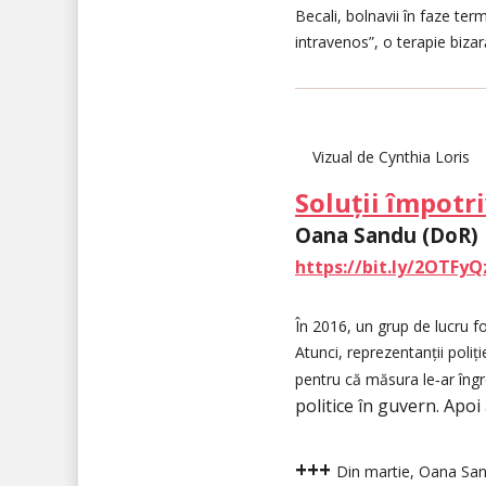
Becali, bolnavii în faze ter
intravenos”, o terapie biza
Vizual de Cynthia Loris
Soluții împotri
Oana Sandu (DoR
https://bit.ly/2OTFyQ
În 2016, un grup de lucru fo
Atunci, reprezentanții poliț
pentru că măsura le‑ar îngr
politice în guvern. Apoi
+++
Din martie, Oana Sand