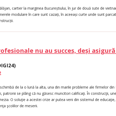
ălăjan, cartier la marginea Bucureștiului, în jur de două sute de vietna
inerele modulare în care sunt cazați, în aceeași curte unde sunt parc
strucții.
profesionale nu au succes, deși asigură
DIGI24)
2
e schimbă de la o lună la alta, una din marile probleme ale firmelor din
patronii se plâng că nu găsesc muncitori calificaţi. În construcţii, un
nezia. O soluţie a acestei crize ar putea veni din sistemul de educaţie, 
nţa şcolilor de meserii.