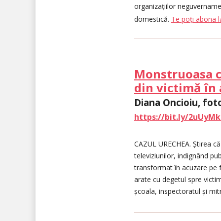
organizațiilor neguvernamen
domestică.
Te poți abona la
Monstruoasa co
din victimă în
Diana Oncioiu, fot
https://bit.ly/2uUyMk
CAZUL URECHEA. Știrea că un
televiziunilor, indignând pu
transformat în acuzare pe fo
arate cu degetul spre victim
școala, inspectoratul și mi