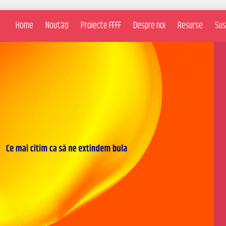
Home
Noutăți
Proiecte FFFF
Despre noi
Resurse
Sus