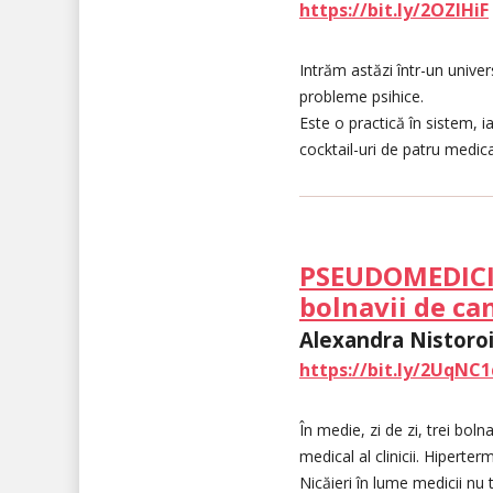
https://bit.ly/2OZlHiF
Intrăm astăzi într-un univer
probleme psihice.
Este o practică în sistem, i
cocktail-uri de patru medica
PSEUDOMEDICINĂ
bolnavii de ca
Alexandra Nistoroi
https://bit.ly/2UqNC1
În medie, zi de zi, trei bol
medical al clinicii. Hiperte
Nicăieri în lume medicii nu 