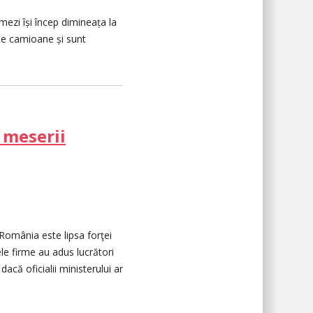
mezi își încep dimineața la
ate camioane și sunt
 meserii
 România este lipsa forţei
ele firme au adus lucrători
dacă oficialii ministerului ar