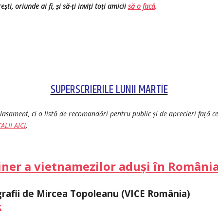
ști, oriunde ai fi, și să-ți inviți toți amicii
să o facă
.
SUPERSCRIERILE LUNII MARTIE
lasament, ci o listă de recomandări pentru public și de aprecieri față ce
ALII AICI
.
iner a vietnamezilor aduși în România 
grafii de Mircea Topoleanu (VICE România)
k