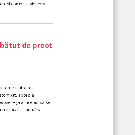
veni și combate violența
 bătut de preot
nternetului și al
 estompat, apoi s-a
rtodoxe. Așa a început să se
urile locale – primăria,