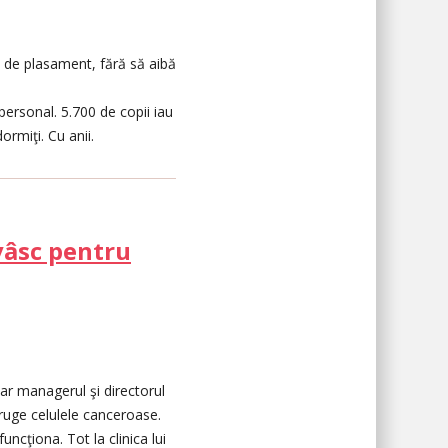
re de plasament, fără să aibă
personal. 5.700 de copii iau
ormiţi. Cu anii.
vâsc pentru
iar managerul şi directorul
truge celulele canceroase.
ncţiona. Tot la clinica lui