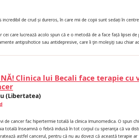
s incredibil de crud și dureros, în care mii de copii sunt sedați în cent
ar cei care lucrează acolo spun că e o metodă de a face față lipsei de 
mente antipsihotice sau antidepresive, care îi ţin moleşiţi sau chiar ad
! Clinica lui Becali face terapie cu 
ncer
u (Libertatea)
d
navi de cancer fac hipertermie totală la clinica Imunomedica. O spun ch
rmia totală înseamnă o febră indusă în tot corpul cu speranţa că va dis
tratează astfel cancerul, pentru că nu au dovezi că această terapie ar fu