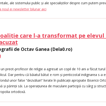
tale, ale sistemului public și ale specialiștilor despre cum putem pre
 noul ei newsletter bilunar aici
aliție care l-a transformat pe elevul
 acuzat
ografii de Octav Ganea (Dela0.ro)
l
 preot-profesor de religie a agresat un copil de 10 ani a făcut turul i
blicul. Dar pentru că băiatul bătut e rom și penticostal indignarea s-a
ndul unor false “dezvăluiri” livrate în publicații apropiate Bisericii O
ă și părinții săi. La operațiunea de maculare participă cu sârg și struct
tropolia ortodoxă.