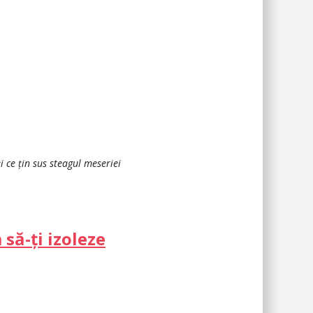
i ce țin sus steagul meseriei
să-ți izoleze