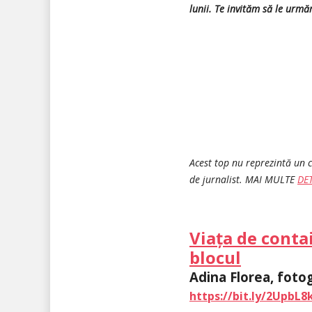
lunii. Te invităm să le urmăre
Acest top nu reprezintă un c
de jurnalist. MAI MULTE
DET
Viața de conta
blocul
Adina Florea, foto
https://bit.ly/2UpbL8