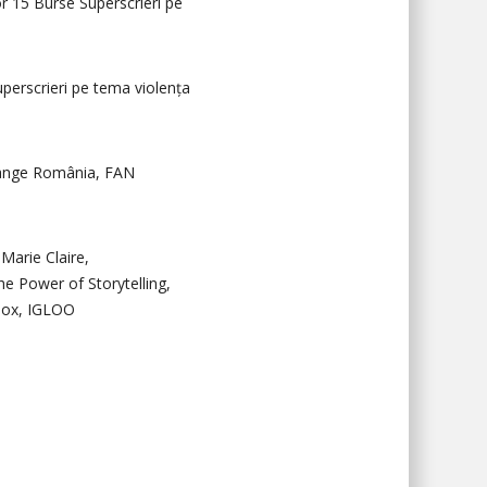
lor 15 Burse Superscrieri pe
uperscrieri pe tema violența
ange România, FAN
Marie Claire,
he Power of Storytelling,
 Box, IGLOO