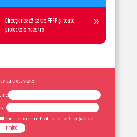
Direcționează către FFFF și toate
proiectele noastre
a cu creativitate:
ume
ail
Sunt de acord cu Politica de confidențialitate