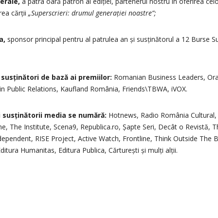
érale,
a patra oară patron al ediției, partenerul nostru în oferirea ce
rea cărții
„Superscrieri: drumul generației noastre”;
a,
sponsor principal pentru al patrulea an și susținătorul a 12 Burse S
susținători de bază ai premiilor:
Romanian Business Leaders, Or
n Public Relations, Kaufland România, Friends\TBWA, iVOX.
i susținătorii media se numără:
Hotnews, Radio România Cultural, 
 The Institute, Scena9, Republica.ro, Șapte Seri, Decât o Revistă, T
ndependent, RISE Project, Active Watch, Frontline, Think Outside The
tura Humanitas, Editura Publica, Cărturești și mulți alții.