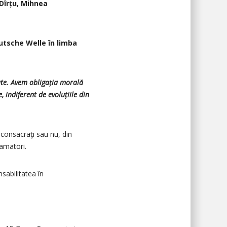
 Dîrțu, Mihnea
utsche Welle în limba
ate. Avem obligația morală
indiferent de evoluțiile din
consacraţi sau nu, din
 amatori.
sabilitatea în