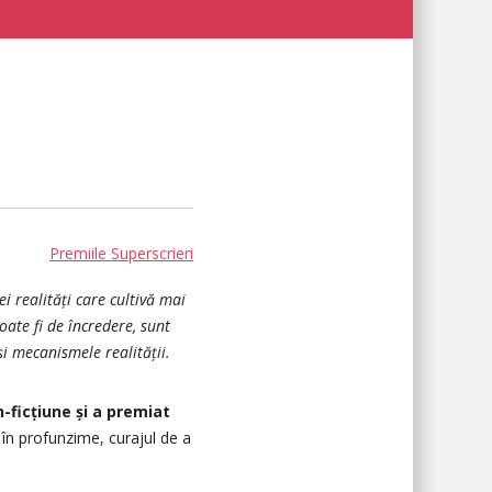
Premiile Superscrieri
i realități care cultivă mai
ate fi de încredere, sunt
și mecanismele realității.
-ficțiune și a premiat
în profunzime, curajul de a