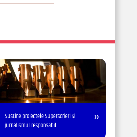
Susține proiectele Superscrieri și
jurnalismul responsabil