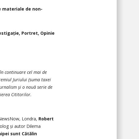
ne materiale de non-
estigație, Portret,
Opinie
 în continuare cel mai de
remiul Juriului (suma taxei
urnalism și o nouă serie de
ierea Cititorilor.
la NewsNow, Londra,
Robert
polog și autor Dilema
hipei sunt
Cătălin