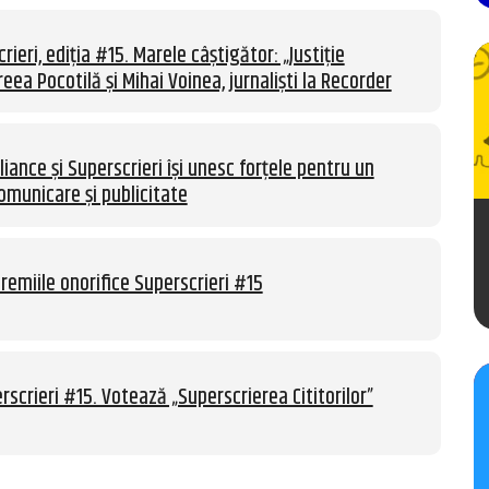
rieri, ediția #15. Marele câștigător: „Justiție
eea Pocotilă și Mihai Voinea, jurnaliști la Recorder
liance și Superscrieri își unesc forțele pentru un
omunicare și publicitate
remiile onorifice Superscrieri #15
rscrieri #15. Votează „Superscrierea Cititorilor”