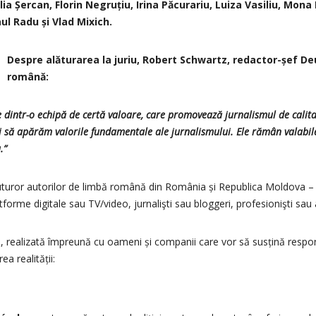
a Șercan, Florin Negruțiu, Irina Păcurariu, Luiza Vasiliu, Mona
ul Radu și Vlad Mixich.
Despre alăturarea la juriu, Robert Schwartz, redactor-șef De
română:
 dintr-o echipă de certă valoare, care promovează jurnalismul de calit
să apărăm valorile fundamentale ale jurnalismului. Ele rămân valabile, 
.”
turor autorilor de limbă română din România și Republica Moldova – 
tforme digitale sau TV/video, jurnalişti sau bloggeri, profesionişti sau
vă, realizată împreună cu oameni și companii care vor să susțină respon
a realității: