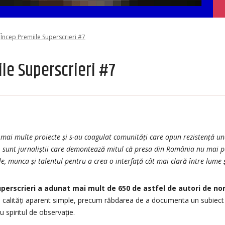
Încep Premiile Superscrieri #7
le Superscrieri #7
t mai multe proiecte și s-au coagulat comunități care opun rezistență une
i sunt jurnaliștii care demontează mitul că presa din România nu mai po
e, munca și talentul pentru a crea o interfață cât mai clară între lume 
Superscrieri a adunat mai mult de 650 de astfel de autori de non
 calități aparent simple, precum răbdarea de a documenta un subiect 
u spiritul de observație.