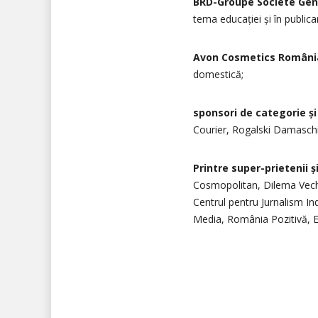
BRD-Groupe Société Gén
tema educației și în publica
Avon Cosmetics Români
domestică;
sponsori de categorie și 
Courier, Rogalski Damaschi
Printre s
uper-prietenii ș
Cosmopolitan, Dilema Veche,
Centrul pentru Jurnalism I
Media, România Pozitivă, Edi