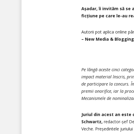
Așadar, îi invităm să se 
ficțiune pe care le-au re
Autorii pot aplica online pâ
– New Media & Bloggin
Pe lângă aceste cinci catego
impact material înscris, pri
de participare la concurs. 
premii onorifice, iar la proc
Mecanismele de nominalizare
Juriul din acest an est
Schwartz,
redactor-șef De
Veche. Președintele juriului