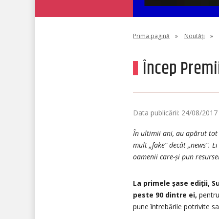
Prima pagină
»
Noutăți
»
Încep Premii
Data publicării: 24/08/2017
În ultimii ani, au apărut to
mult „fake” decât „news”. E
oamenii care-și pun resursel
La primele șase ediții, 
peste 90 dintre ei,
pentru
pune întrebările potrivite sa