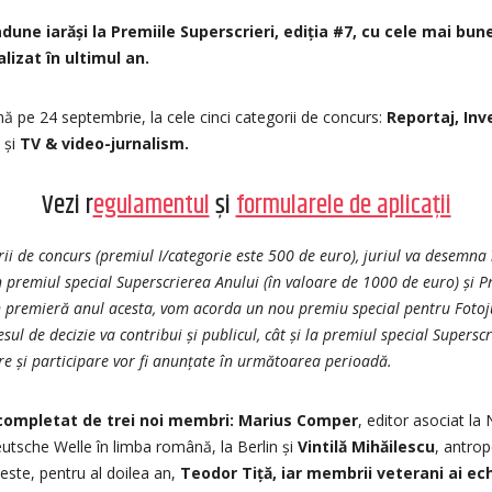
adune iarăși la Premiile Superscrieri, ediția #7, cu cele mai bu
alizat în ultimul an.
nă pe 24 septembrie, la cele cinci categorii de concurs:
Reportaj, Inv
g
și
TV & video-jurnalism.
Vezi r
egulamentul
și
formularele de aplicații
rii de concurs (premiul I/categorie este 500 de euro), juriul va desemna
n premiul special Superscrierea Anului (în valoare de 1000 de euro) și P
În premieră anul acesta, vom acorda un nou premiu special pentru Fotoj
esul de decizie va contribui și publicul, cât și la premiul special Superscr
 și participare vor fi anunțate în următoarea perioadă.
e completat de trei noi membri: Marius Comper
, editor asociat 
utsche Welle în limba română, la Berlin și
Vintilă Mihăilescu
, antro
 este, pentru al doilea an,
Teodor Tiță
,
iar membrii veterani ai ec