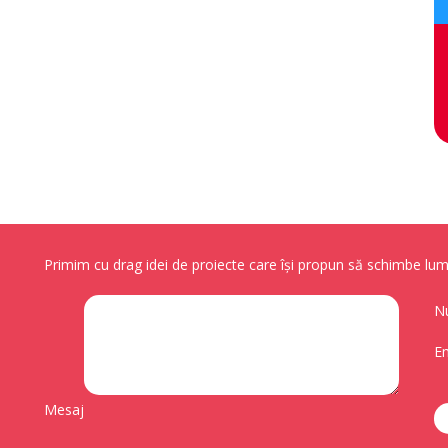
Primim cu drag idei de proiecte care își propun să schimbe lume
N
Em
Mesaj