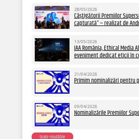
28/05/2026
Câștigătorii Premiilor Supersc
capturată” – realizat de Andr
13/05/2026
IAA România, Ethical Media Al
eveniment dedicat eticii în c
21/04/2026
Primim nominalizări pentru p
09/04/2026
Nominalizările Premiilor Supe
toate noutățile