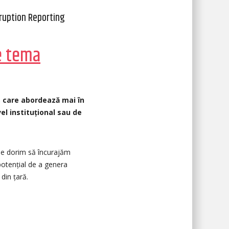
rruption Reporting
pe tema
a, care abordează mai în
el instituțional sau de
ne dorim să încurajăm
otențial de a genera
din țară.