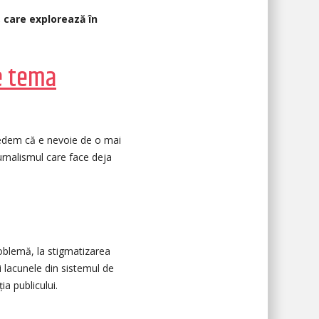
, care explorează în
pe tema
redem că e nevoie de o mai
urnalismul care face deja
roblemă, la stigmatizarea
i lacunele din sistemul de
a publicului.