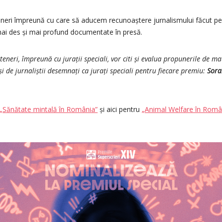
eri împreună cu care să aducem recunoaștere jurnalismului făcut pe
ai des și mai profund documentate în presă.
teneri, împreună cu jurații speciali, vor citi și evalua propunerile de ma
ciși de jurnaliștii desemnați ca jurați speciali pentru fiecare premiu:
Sora
„Sănătate mintală în România”
și aici pentru
„Animal Welfare în Româ