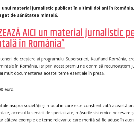
 unui material jurnalistic publicat în ultimii doi ani în România
egat de sănătatea mintală.
EAZĂ AICI un material jurnalistic 
tală în România”
rtenerii de creștere ai programului Superscrieri, Kaufland România, c
 mintale în România, iar prin acest premiu ne dorim să recunoaștem j
mai mult documentarea acestei teme esențiale în presă.
00 euro.
ntale asupra societății și modul în care este conștientizată această p
tale, accesul la servicii de specialitate, măsurile sistemice necesare ș
r câteva exemple de teme relevante care merită să fie aduse în atenți