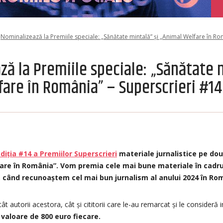
Nominalizează la Premiile speciale: „Sănătate mintală” și „Animal Welfare în Ro
ă la Premiile speciale: „Sănătate m
fare în România” – Superscrieri #14
diția #14 a Premiilor Superscrieri
materiale jurnalistice pe do
are în România”. Vom premia cele mai bune materiale în cadrul
i, când recunoaștem cel mai bun jurnalism al anului 2024 în Ro
t autorii acestora, cât și cititorii care le-au remarcat și le consider
n valoare de 800 euro fiecare.