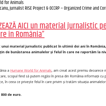
ld for Animals
urcanu, jurnalist RISE Project & OCCRP – Organized Crime and Co
EAZĂ AICI un material jurnalistic 
re în România”
 unui material jurnalistic publicat în ultimii doi ani în Români
in de bunăstarea animalelor și felul în care ne raportăm la niv
mânia a
Humane World for Animals
, am creat acest premiu deoarece 
e, scopul fiind să putem regăsi în presa din România informații cu p
e, în ceea ce privește felul în care privim și tratăm situația animalelor 
 800 de euro.