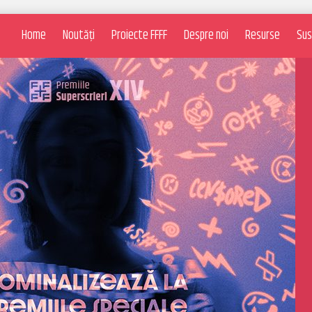
Home
Noutăți
Proiecte FFFF
Despre noi
Resurse
Sus