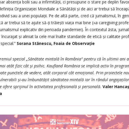
 absența bolii sau a infirmității, ci presupune o stare pe deplin favo
definiția Organizației Mondiale a Sănătății și de aici ar trebui să încea
divid sau a unei populații. Pe de altă parte, cred că jurnalismul, în gen
u că ar trebui să te ajute să-ți trăiești viața mai bine («a caregiving pr
jurnalismul explicativ din perioada pandemiei). În contextul ăsta, jurn
 încurajat și aliniat la cele mai înalte standarde de etică și calitate pro
special.”
Sorana Stănescu, Foaia de Observație
remiul special „Sănătate mintală în România” pentru că în ultimii ani a
noi atât fizic cât și psihic. Kaufland România se implică activ în progr
 toate punctele de vedere, atât corporal cât emoțional. Prin proiectele n
vulnerabili și-au îmbunătățit sănătatea mintală iar în rândul angajațilo
e ofere sprijinul în activitatea profesională și personală.
Valer Hancaș
a