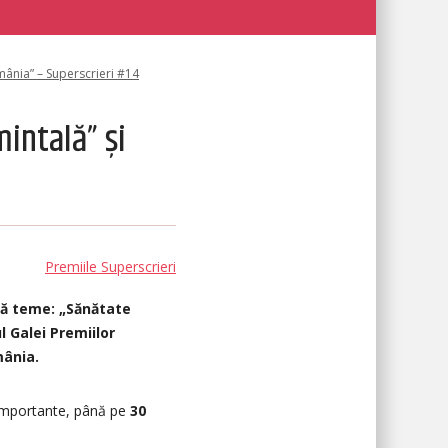
mânia” – Superscrieri #14
intală” și
Premiile Superscrieri
uă teme: „Sănătate
 Galei Premiilor
mânia.
ă importante, până pe
30