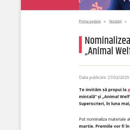
Prima pagină
»
Noutăți
»
Nominalizeaz
„Animal Wel
Data publicării: 27/02/2025
Te invităm să propui la
e
mintală” și „Animal Welf
Superscrieri, în luna ma
Pot nominaliza materiale atâ
martie. Premiile vor fi î