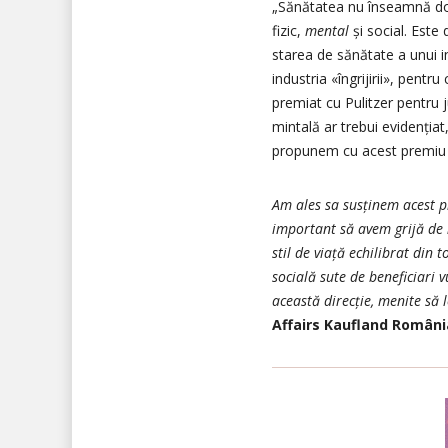
„Sănătatea nu înseamnă doar
fizic,
mental
și social. Este 
starea de sănătate a unui in
industria «îngrijirii», pentr
premiat cu Pulitzer pentru 
mintală ar trebui evidențiat,
propunem cu acest premiu 
Am ales sa susținem acest p
important să avem grijă de 
stil de viață echilibrat din
socială sute de beneficiari 
această direcție, menite să l
Affairs Kaufland Români