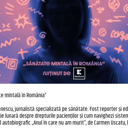
te mintală în România”
ănescu,
jurnalistă specializată pe sănătate.
Fost reporter și e
ație lunară despre drepturile pacienților și cum navighezi sist
l autobiografic „Anul în care nu am murit”, de Carmen Uscatu,