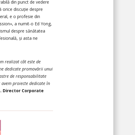
rabilă din punct de vedere
pă orice discuție despre
eral, e o profesie din
ofession», a numit-o Ed Yong,
alismul despre sănătatea
fesională, și asta ne
m realizat cât este de
ame dedicate promovării unui
oastre de responsabilitate
r avem proiecte dedicate în
. Director Corporate