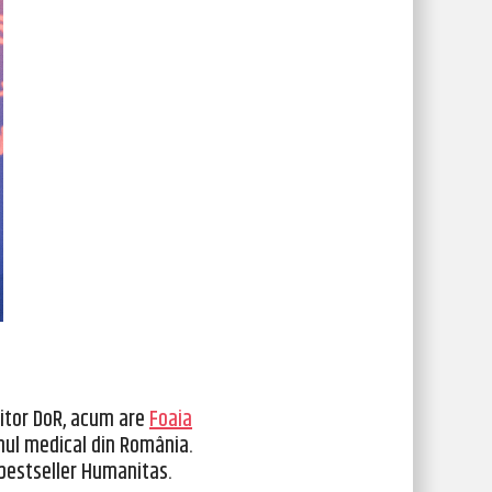
ditor DoR, acum are
Foaia
emul medical din România.
 bestseller Humanitas.