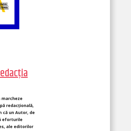
Redacția
să marcheze
ipă redacțională,
m că un Autor, de
 eforturile
es, ale editorilor