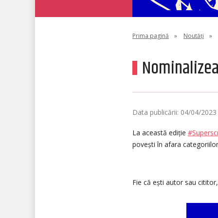
Prima pagină
»
Noutăți
»
Nominalizeaz
Data publicării: 04/04/2023
La această ediție
#Superscr
povești în afara categoriilo
Fie că ești autor sau cititor