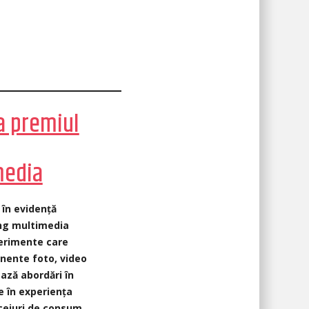
a premiul
media
 în evidență
ng multimedia
perimente care
nente foto, video
ează abordări în
e în experiența
iceiuri de consum