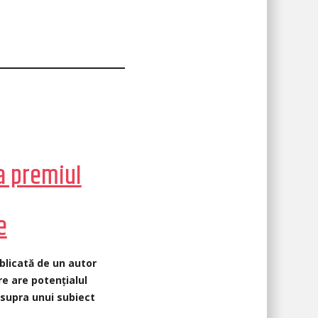
a premiul
e
blicată de un autor
re are potențialul
asupra unui subiect