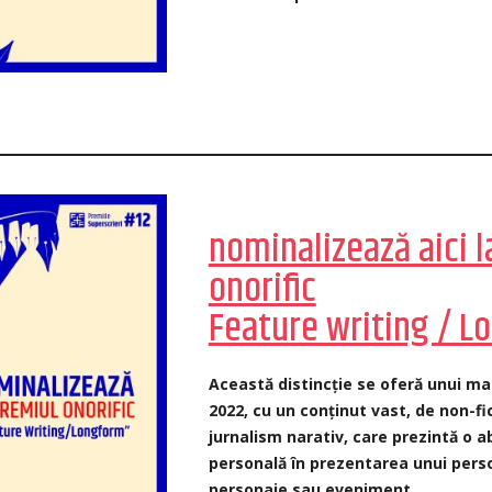
nominalizează aici l
onorific
Feature writing / L
Această distincție se oferă unui mat
2022, cu un conținut vast, de non-fi
jurnalism narativ, care prezintă o 
personală în prezentarea unui pers
personaje sau eveniment.