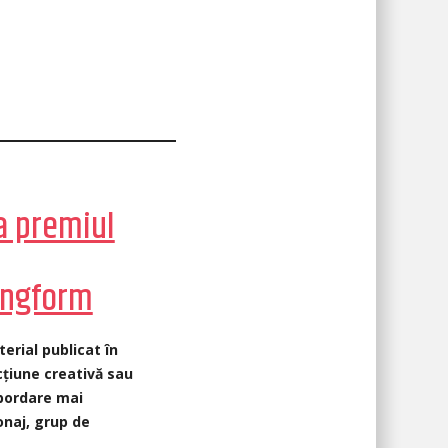
a premiul
ongform
erial publicat în
cțiune creativă sau
abordare mai
onaj, grup de