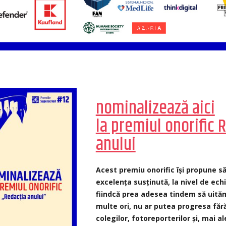
nominalizează aici
la premiul onorific 
anului
Acest premiu onorific își propune 
excelența susținută, la nivel de ech
fiindcă prea adesea tindem să uită
multe ori, nu ar putea progresa fără
colegilor, fotoreporterilor și, mai al