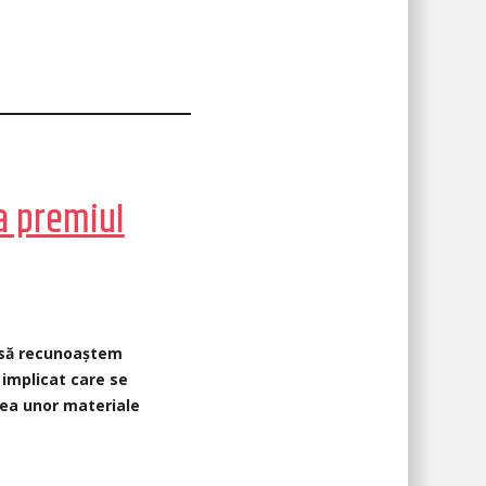
a premiul
, să recunoaștem
 implicat care se
rea unor materiale