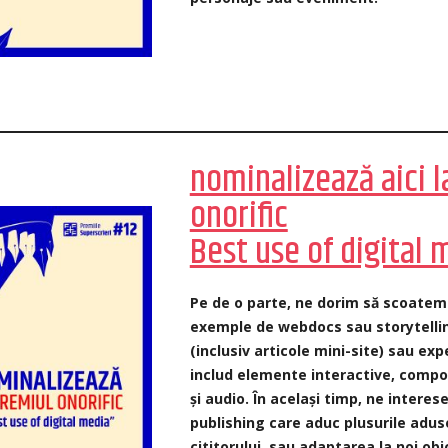
nominalizează aici l
onorific
Best use of digital 
Pe de o parte, ne dorim să scoatem
exemple de webdocs sau storytelli
(inclusiv articole mini-site) sau ex
includ elemente interactive, compo
și audio. În același timp, ne interes
publishing care aduc plusurile adus
cititorului, sau adaptarea la noi ob