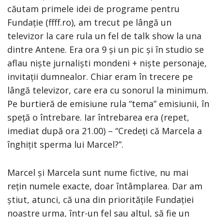
căutam primele idei de programe pentru
Fundație (ffff.ro), am trecut pe lângă un
televizor la care rula un fel de talk show la una
dintre Antene. Era ora 9 și un pic și în studio se
aflau niște jurnaliști mondeni + niște personaje,
invitații dumnealor. Chiar eram în trecere pe
lângă televizor, care era cu sonorul la minimum.
Pe burtieră de emisiune rula “tema” emisiunii, în
speță o întrebare. Iar întrebarea era (repet,
imediat după ora 21.00) – “Credeți că Marcela a
înghițit sperma lui Marcel?”.
Marcel și Marcela sunt nume fictive, nu mai
rețin numele exacte, doar întâmplarea. Dar am
știut, atunci, că una din prioritățile Fundației
noastre urma, într-un fel sau altul, să fie un