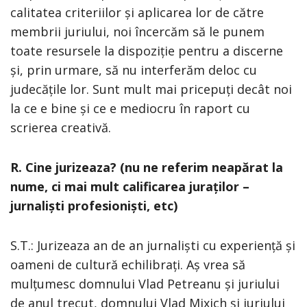
calitatea criteriilor și aplicarea lor de către
membrii juriului, noi încercăm să le punem
toate resursele la dispoziție pentru a discerne
și, prin urmare, să nu interferăm deloc cu
judecățile lor. Sunt mult mai pricepuți decât noi
la ce e bine și ce e mediocru în raport cu
scrierea creativă.
R. Cine jurizeaza? (nu ne referim neapărat la
nume, ci mai mult calificarea juraților –
jurnaliști profesioniști, etc)
S.T.: Jurizeaza an de an jurnaliști cu experiență și
oameni de cultură echilibrați. Aș vrea să
mulțumesc domnului Vlad Petreanu și juriului
de anul trecut, domnului Vlad Mixich și juriului