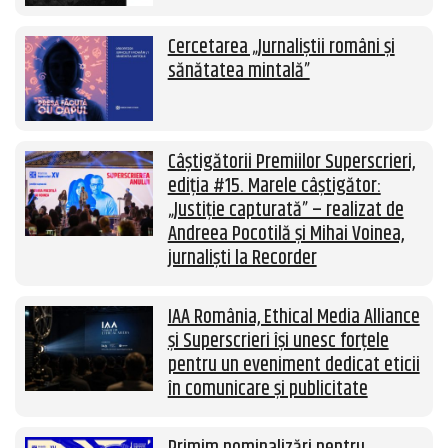
Cercetarea „Jurnaliștii români și
sănătatea mintală”
Câștigătorii Premiilor Superscrieri,
ediția #15. Marele câștigător:
„Justiție capturată” – realizat de
Andreea Pocotilă și Mihai Voinea,
jurnaliști la Recorder
IAA România, Ethical Media Alliance
și Superscrieri își unesc forțele
pentru un eveniment dedicat eticii
în comunicare și publicitate