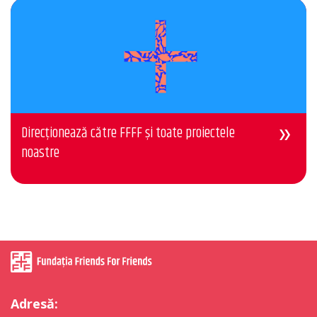
Direcționează către FFFF și toate proiectele
noastre
Adresă: