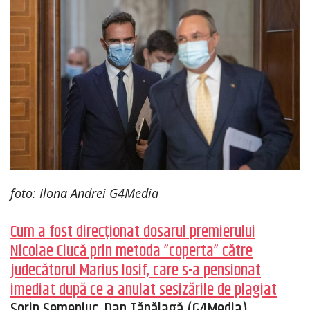
foto: Ilona Andrei G4Media
Cum a fost direcționat dosarul premierului
Nicolae Ciucă prin metoda ”coperta” către
judecătorul Marius Iosif, care s-a pensionat
imediat după ce a anulat sesizările de plagiat
Sorin Semeniuc, Dan Tăpălagă (G4Media)