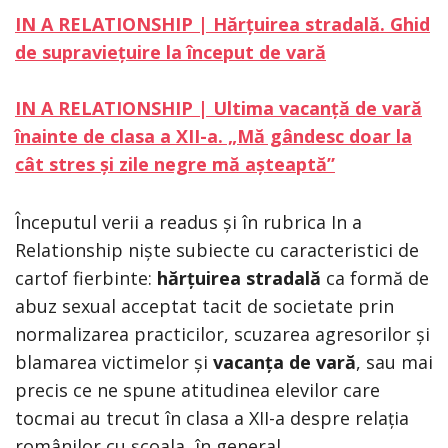
IN A RELATIONSHIP | Hărțuirea stradală. Ghid
de supraviețuire la început de vară
IN A RELATIONSHIP | Ultima vacanță de vară
înainte de clasa a XII-a. „Mă gândesc doar la
cât stres și zile negre mă așteaptă”
Începutul verii a readus și în rubrica In a
Relationship niște subiecte cu caracteristici de
cartof fierbinte:
hărțuirea stradală
ca formă de
abuz sexual acceptat tacit de societate prin
normalizarea practicilor, scuzarea agresorilor și
blamarea victimelor și
vacanța de vară
, sau mai
precis ce ne spune atitudinea elevilor care
tocmai au trecut în clasa a XII-a despre relația
românilor cu școala, în general.