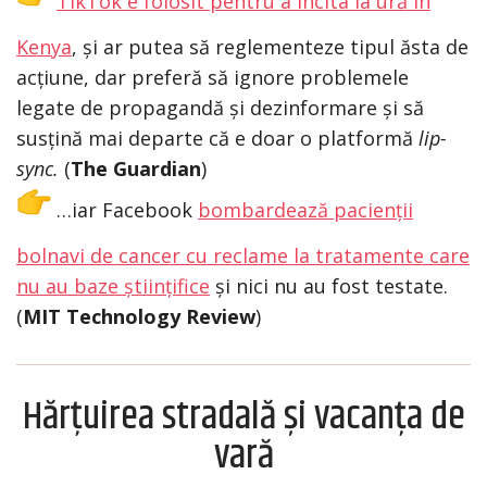
TikTok e folosit pentru a incita la ură în
Kenya
, și ar putea să reglementeze tipul ăsta de
acțiune, dar preferă să ignore problemele
legate de propagandă și dezinformare și să
susțină mai departe că e doar o platformă
lip-
sync.
(
The Guardian
)
…iar Facebook
bombardează pacienții
bolnavi de cancer cu reclame la tratamente care
nu au baze științifice
și nici nu au fost testate.
(
MIT Technology Review
)
Hărțuirea stradală și vacanța de
vară