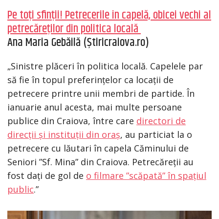
Pe toți sfinții! Petrecerile în capelă, obicei vechi al
petrecăreților din politica locală
Ana Maria Gebăilă (Știricraiova.ro)
„Sinistre plăceri în politica locală. Capelele par
să fie în topul preferințelor ca locații de
petrecere printre unii membri de partide. În
ianuarie anul acesta, mai multe persoane
publice din Craiova, între care
directori de
direcții și instituții din oraș
, au particiat la o
petrecere cu lăutari în capela Căminului de
Seniori ”Sf. Mina” din Craiova. Petrecăreții au
fost dați de gol de
o filmare ”scăpată” în spațiul
public
.”