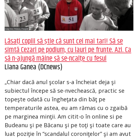
Lăsaţi copiii să ştie că sunt cei mai tari! Să se
simtă Cezari pe podium, cu lauri pe frunte. Azi. Ca
să n-ajungă mâine să se-ncalţe cu fesul
Liana Ganea (DCnews)
„Chiar dacă anul şcolar s-a încheiat deja şi
subiectul începe să se-nvechească, practic se
topeşte odată cu îngheţata din băţ pe
temperaturile astea, eu am rămas cu o zgaibă
pe marginea minţii. Am citit-o în online si pe
Budeanu şi pe Băcanu şi pe toţi şi toate care au
luat poziţie în “scandalul coroniţelor” şi am avut