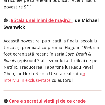
articolele pe care le-am publicat recent. Sau o
povestire SF.”
Bătaia unei inimi de maşină”
, de Michael
🔵
„
Swanwick
Această povestire, publicată la finalul secolului
trecut și premiată cu premiul Hugo în 1999, s a
fost ecranizată recent în seria
Love, Death &
Robots
(episodul 3 al sezonului al treilea) de pe
Netflix. Traducerea îi aparține lui Radu Pavel
Gheo, iar Horia Nicola Ursu a realizat u
n
interviu în exclusivitate
cu autorul
Care e secretul vieții și de ce crede
🔵