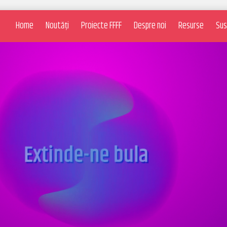
Home
Noutăți
Proiecte FFFF
Despre noi
Resurse
Sus