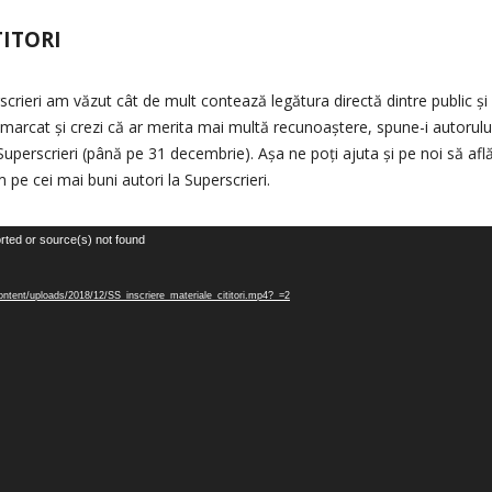
TITORI
rscrieri am văzut cât de mult contează legătura directă dintre public și 
a marcat și crezi că ar merita mai multă recunoaștere, spune-i autorulu
a Superscrieri (până pe 31 decembrie). Așa ne poți ajuta și pe noi să af
 pe cei mai buni autori la Superscrieri.
rted or source(s) not found
-content/uploads/2018/12/SS_inscriere_materiale_cititori.mp4?_=2