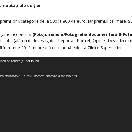
 noutăți ale ediției:
remiilor I/categorie de la 500 la 800 de euro, iar premiul cel mare, S
egorie de concurs
(Fotojurnalism/Fotografie documentară & Foto
n total (alături de Investigație, Reportaj, Portret, Opinie, TV&video-ju
i în martie 2019, împreună cu o nouă ediție a Zilelor Superscrieri.
rted or source(s) not found
-content/uploads/2018/12/SS_inscriere_materiale_autori.mp4?_=1