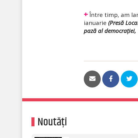
+
Între timp, am la
ianuarie
(Presă Loca
pază al democrației, 
Noutăți