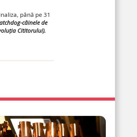
inaliza, până pe 31
Watchdog-câinele de
luția Cititorului).