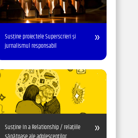
Susține proiectele Superscrieri și
jurnalismul responsabil
Susține In a Relationship / relațiile
sănătoase ale adolescenților