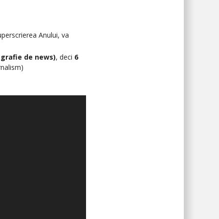
uperscrierea Anului, va
grafie de news)
, deci
6
rnalism)