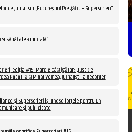
lor de Jurnalism „Bucureștiul Pregătit – Superscrieri”
i și sănătatea mintală”
rieri, ediția #15. Marele câștigător: „Justiție
eea Pocotilă și Mihai Voinea, jurnaliști la Recorder
liance și Superscrieri își unesc forțele pentru un
omunicare și publicitate
remiile onorifice Superscrieri #15