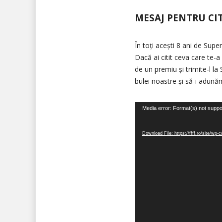
MESAJ PENTRU CI
În toți acești 8 ani de Supe
Dacă ai citit ceva care te-
de un premiu și trimite-l l
bulei noastre și să-i adunăm
Video
Media error: Format(s) not suppo
Player
Download File: https://ffff.ro/site/wp