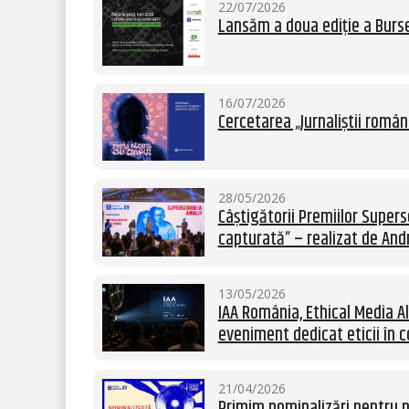
22/07/2026
Lansăm a doua ediție a Burse
16/07/2026
Cercetarea „Jurnaliștii român
28/05/2026
Câștigătorii Premiilor Supersc
capturată” – realizat de Andr
13/05/2026
IAA România, Ethical Media Al
eveniment dedicat eticii în c
21/04/2026
Primim nominalizări pentru p