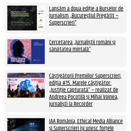
Lansăm a doua ediție a Burselor de
Jurnalism „Bucureștiul Pregătit –
Superscrieri”
Cercetarea „Jurnaliștii români și
sănătatea mintală”
Câștigătorii Premiilor Superscrieri,
ediția #15. Marele câștigător:
„Justiție capturată” – realizat de
Andreea Pocotilă și Mihai Voinea,
jurnaliști la Recorder
IAA România, Ethical Media Alliance
și Superscrieri își unesc forțele