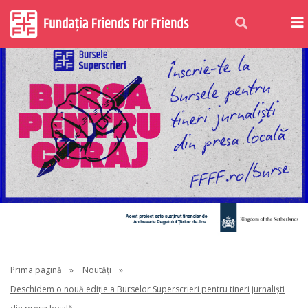
Prima pagină
»
Noutăți
»
Deschidem o nouă ediție a Burselor Superscrieri pentru tineri jurnaliști