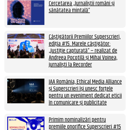
Cercetarea „Jurnaliștii români și
sănătatea mintală”
Câștigătorii Premiilor Superscrieri,
ediția #15. Marele câștigător:
„Justiție capturată” – realizat de
Andreea Pocotilă și Mihai Voinea,
jurnaliști la Recorder
IAA România, Ethical Media Alliance
și Superscrieri își unesc forțele
pentru un eveniment dedicat eticii
în comunicare și publicitate
Primim nominalizări pentru
premiile onorifice Superscrieri #15