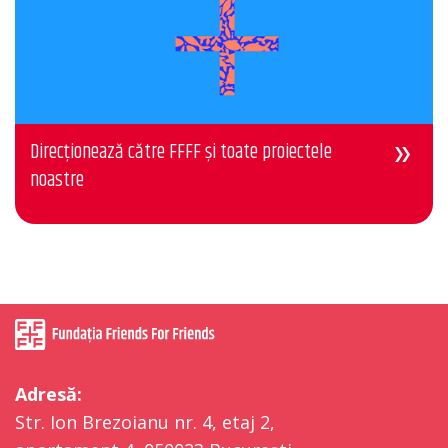
Direcționează către FFFF și toate proiectele
noastre
Adresă:
Str. Ion Brezoianu nr. 4, etaj 2,