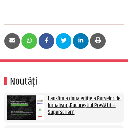
Noutăți
Lansăm a doua ediție a Burselor de
Jurnalism „Bucureștiul Pregătit –
Superscrieri”