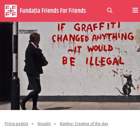
Prima pagină
»
Noutăți
»
Banksy- Creative of the day