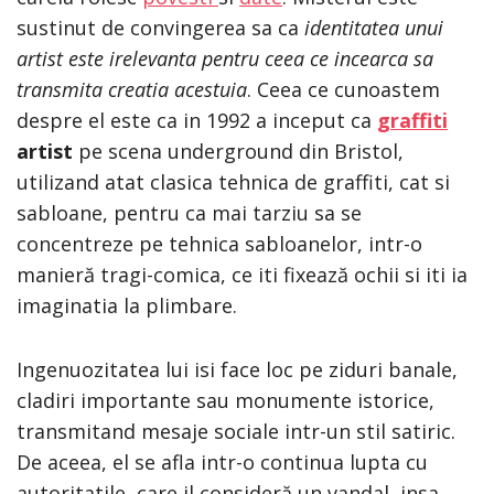
sustinut de convingerea sa ca
identitatea unui
artist este irelevant
a
pentru ceea ce
i
ncearc
a
s
a
transmit
a
crea
t
ia acestuia
. Ceea ce cunoastem
despre el este ca in 1992 a inceput ca
graffiti
artist
pe scena underground din Bristol,
utilizand atat clasica tehnica de graffiti, cat si
sabloane, pentru ca mai tarziu sa se
concentreze pe tehnica sabloanelor, intr-o
manieră tragi-comica, ce iti fixează ochii si iti ia
imaginatia la plimbare.
Ingenuozitatea lui isi face loc pe ziduri banale,
cladiri importante sau monumente istorice,
transmitand mesaje sociale intr-un stil satiric.
De aceea, el se afla intr-o continua lupta cu
autoritatile, care il consideră un vandal, insa