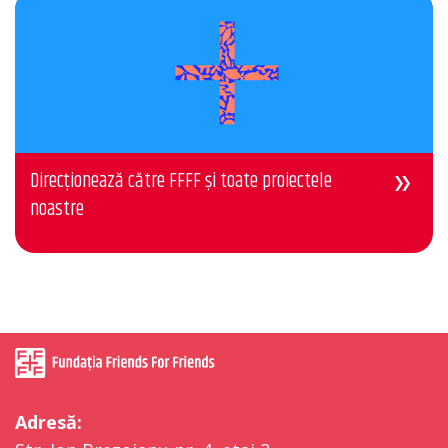
Direcționează către FFFF și toate proiectele
noastre
Adresă: