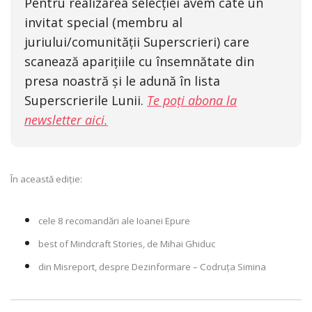
Pentru realizarea selecției avem câte un
invitat special (membru al
juriului/comunității Superscrieri) care
scanează aparițiile cu însemnătate din
presa noastră și le adună în lista
Superscrierile Lunii.
Te poți abona la
newsletter aici.
În această ediție:
cele 8 recomandări ale Ioanei Epure
best of Mindcraft Stories, de Mihai Ghiduc
din Misreport, despre Dezinformare – Codruța Simina