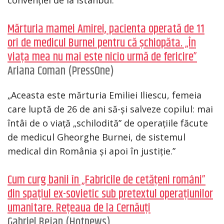
Mărturia mamei Amirei, pacienta operată de 11
ori de medicul Burnei pentru că șchiopăta. „În
viața mea nu mai este nicio urmă de fericire”
Ariana Coman (PressOne)
„Aceasta este mărturia Emiliei Iliescu, femeia
care luptă de 26 de ani să-și salveze copilul: mai
întâi de o viață „schilodită” de operațiile făcute
de medicul Gheorghe Burnei, de sistemul
medical din România și apoi în justiție.”
Cum curg banii în „Fabricile de cetățeni români”
din spațiul ex-sovietic sub pretextul operațiunilor
umanitare. Rețeaua de la Cernăuți
Gabriel Bejan (Hotnews)