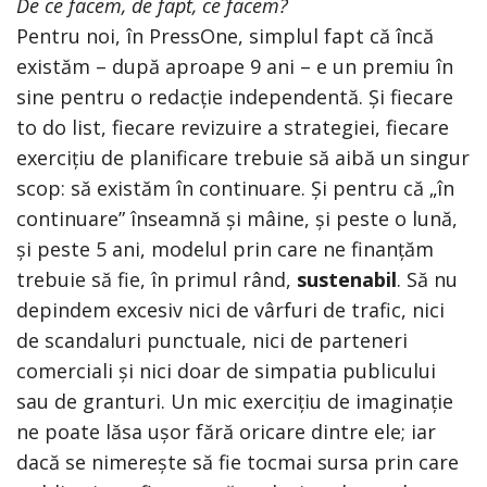
De ce facem, de fapt, ce facem?
Pentru noi, în PressOne, simplul fapt că încă
existăm – după aproape 9 ani – e un premiu în
sine pentru o redacție independentă. Și fiecare
to do list, fiecare revizuire a strategiei, fiecare
exercițiu de planificare trebuie să aibă un singur
scop: să existăm în continuare. Și pentru că „în
continuare” înseamnă și mâine, și peste o lună,
și peste 5 ani, modelul prin care ne finanțăm
trebuie să fie, în primul rând,
sustenabil
. Să nu
depindem excesiv nici de vârfuri de trafic, nici
de scandaluri punctuale, nici de parteneri
comerciali și nici doar de simpatia publicului
sau de granturi. Un mic exercițiu de imaginație
ne poate lăsa ușor fără oricare dintre ele; iar
dacă se nimerește să fie tocmai sursa prin care