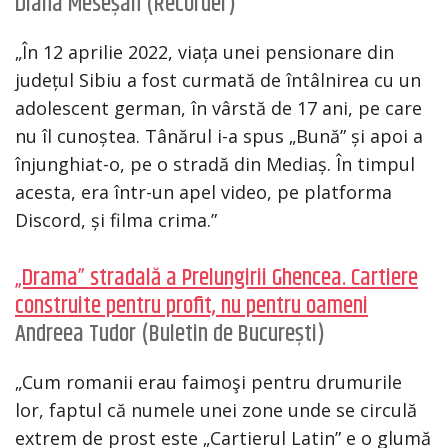
Diana Meseșan (Recorder)
„În 12 aprilie 2022, viața unei pensionare din
județul Sibiu a fost curmată de întâlnirea cu un
adolescent german, în vârstă de 17 ani, pe care
nu îl cunoștea. Tânărul i-a spus „Bună” și apoi a
înjunghiat-o, pe o stradă din Mediaș. În timpul
acesta, era într-un apel video, pe platforma
Discord, și filma crima.”
„Drama” stradală a Prelungirii Ghencea. Cartiere
construite pentru profit, nu pentru oameni
Andreea Tudor (Buletin de București)
„Cum romanii erau faimoşi pentru drumurile
lor, faptul că numele unei zone unde se circulă
extrem de prost este „Cartierul Latin” e o glumă