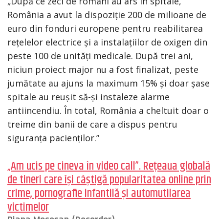
„După ce zeci de români au ars în spitale,
România a avut la dispoziție 200 de milioane de
euro din fonduri europene pentru reabilitarea
rețelelor electrice și a instalațiilor de oxigen din
peste 100 de unități medicale. După trei ani,
niciun proiect major nu a fost finalizat, peste
jumătate au ajuns la maximum 15% și doar șase
spitale au reușit să-și instaleze alarme
antiincendiu. În total, România a cheltuit doar o
treime din banii de care a dispus pentru
siguranța pacienților.”
„Am ucis pe cineva în video call”. Rețeaua globală
de tineri care își câștigă popularitatea online prin
crime, pornografie infantilă și automutilarea
victimelor