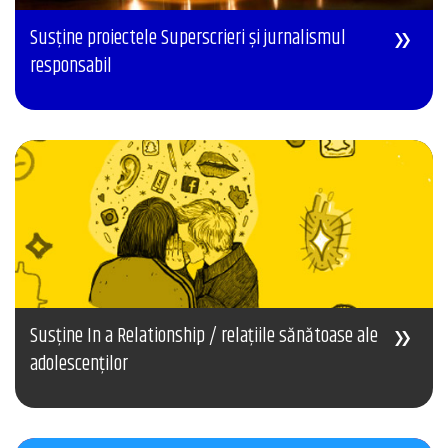
Susține proiectele Superscrieri și jurnalismul
responsabil
Susține In a Relationship / relațiile sănătoase ale
adolescenților