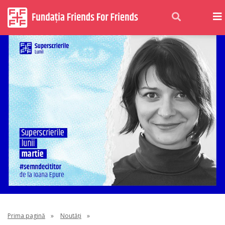
Prima pagină
»
Noutăți
»