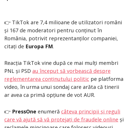
👉 TikTok are 7,4 milioane de utilizatori români
și 167 de moderatori pentru conținut în
România, potrivit reprezentanților companiei,
citați de
Europa FM
.
Reacția TikTok vine după ce mai mulți membri
PNL și PSD
au început să vorbească despre
reglementarea conținutului politic
pe platforma
video, în urma unui sondaj care arăta că tinerii
ar avea ca primă opțiune de vot AUR.
👉
PressOne
enumeră
câteva principii și reguli
care vă ajută să vă protejați de fraudele online
și
reclamele mincinoase care folosesc videouri