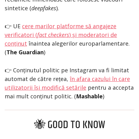
sintetice (
deepfakes
).
👉 UE
cere marilor platforme să angajeze
verificatori (
fact checkers
) și moderatori de
conținut
înaintea alegerilor europarlamentare.
(
The Guardian
)
👉 Conținutul politic pe Instagram va fi limitat
automat de către rețea,
în afara cazului în care
utilizatorii își modifică setările
pentru a accepta
mai mult conținut politic. (
Mashable
)
🐝
GOOD TO KNOW