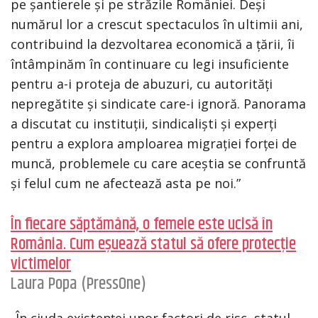
pe șantierele și pe străzile României. Deși
numărul lor a crescut spectaculos în ultimii ani,
contribuind la dezvoltarea economică a țării, îi
întâmpinăm în continuare cu legi insuficiente
pentru a-i proteja de abuzuri, cu autorități
nepregătite și sindicate care-i ignoră. Panorama
a discutat cu instituții, sindicaliști și experți
pentru a explora amploarea migrației forței de
muncă, problemele cu care aceștia se confruntă
și felul cum ne afectează asta pe noi.”
În fiecare săptămână, o femeie este ucisă în
România. Cum eșuează statul să ofere protecție
victimelor
Laura Popa (PressOne)
„În ciuda existenței unor factori de risc, statul