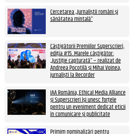
Cercetarea „Jurnaliștii români și
sănătatea mintală”
Câștigătorii Premiilor Superscrieri,
ediția #15. Marele câștigător:
„Justiție capturată” – realizat de
Andreea Pocotilă și Mihai Voinea,
jurnaliști la Recorder
IAA România, Ethical Media Alliance
și Superscrieri își unesc forțele
pentru un eveniment dedicat eticii
în comunicare și publicitate
Primim nominalizări pentru