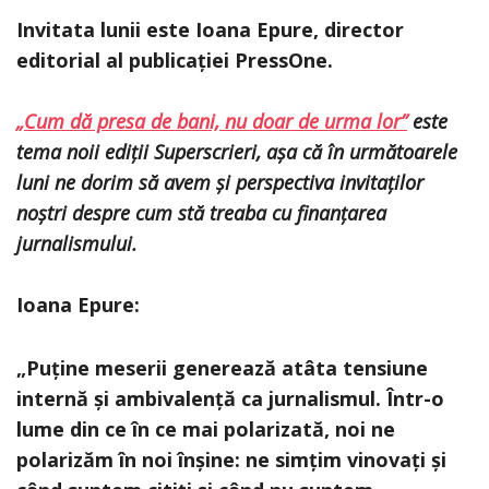
Invitata lunii este Ioana Epure, director
editorial al publicației PressOne.
„Cum dă presa de bani, nu doar de urma lor”
este
tema noii ediții Superscrieri, așa că în următoarele
luni ne dorim să avem și perspectiva invitaților
noștri despre cum stă treaba cu finanțarea
jurnalismului.
Ioana Epure:
„Puține meserii generează atâta tensiune
internă și ambivalență ca jurnalismul. Într-o
lume din ce în ce mai polarizată, noi ne
polarizăm în noi înșine: ne simțim vinovați și