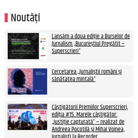
Noutăți
Lansăm a doua ediție a Burselor de
Jurnalism „Bucureștiul Pregătit –
Superscrieri”
Cercetarea „Jurnaliștii români și
sănătatea mintală”
Câștigătorii Premiilor Superscrieri,
ediția #15. Marele câștigător:
„Justiție capturată” – realizat de
Andreea Pocotilă și Mihai Voinea,
jurnaliști la Recorder