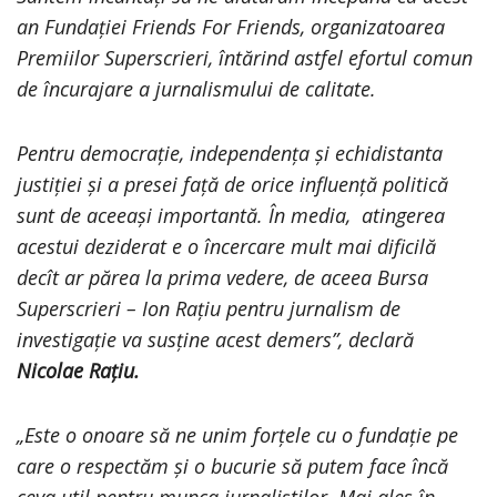
an Fundației Friends For Friends, organizatoarea
Premiilor Superscrieri, întărind astfel efortul comun
de încurajare a jurnalismului de calitate.
Pentru democrație, independența și echidistanta
justiției și a presei față de orice influență politică
sunt de aceeași importantă. În media, atingerea
acestui deziderat e o încercare mult mai dificilă
decît ar părea la prima vedere, de aceea Bursa
Superscrieri – Ion Rațiu pentru jurnalism de
investigație va susține acest demers”, declară
Nicolae Rațiu.
„Este o onoare să ne unim forțele cu o fundație pe
care o respectăm și o bucurie să putem face încă
ceva util pentru munca jurnaliștilor. Mai ales în