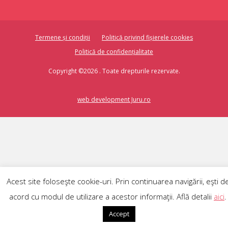
Termene și condiții
Politică privind fișierele cookies
Politică de confidențialitate
Copyright ©2026 . Toate drepturile rezervate.
web development Juru.ro
Acest site foloseşte cookie-uri. Prin continuarea navigării, eşti d
acord cu modul de utilizare a acestor informaţii. Află detalii
aici
.
RO
Accept