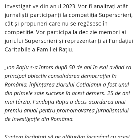
investigative din anul 2023. Vor fi analizați atât
jurnaliști participanți la competiția Superscrieri,
cât și propuneri care nu se regăsesc în
competiție. Vor participa la decizie membri ai
juriului Superscrieri și reprezentanți ai Fundației
Caritabile a Familiei Rațiu.
„Ion Rațiu s-a întors după 50 de ani în exil având ca
principal obiectiv consolidarea democrației în
România, înființarea ziarului Cotidianul a fost unul
din primele sale succese în acest demers. 25 de ani
mai târziu, Fundația Rațiu a decis acordarea unui
premiu anual pentru promomovarea jurnalismului
de investigație din România.
Suntem încântați să ne alăturăm începând cu acest