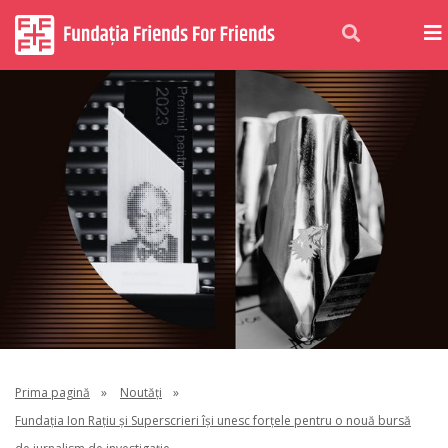
Prima pagină
»
Noutăți
»
Fundația Ion Rațiu și Superscrieri își unesc forțele pentru o nouă bursă