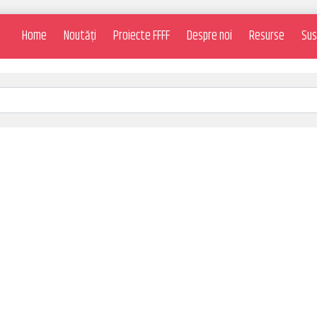
Home
Noutăți
Proiecte FFFF
Despre noi
Resurse
Sus