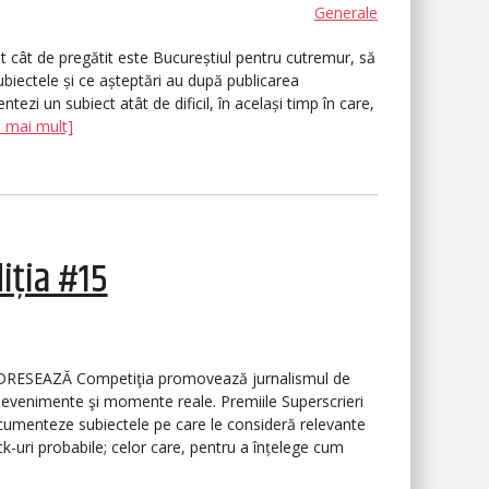
Generale
gat cât de pregătit este Bucureștiul pentru cutremur, să
iectele și ce așteptări au după publicarea
zi un subiect atât de dificil, în același timp în care,
e mai mult]
iția #15
RESEAZĂ Competiţia promovează jurnalismul de
 evenimente şi momente reale. Premiile Superscrieri
cumenteze subiectele pe care le consideră relevante
ick-uri probabile; celor care, pentru a înțelege cum