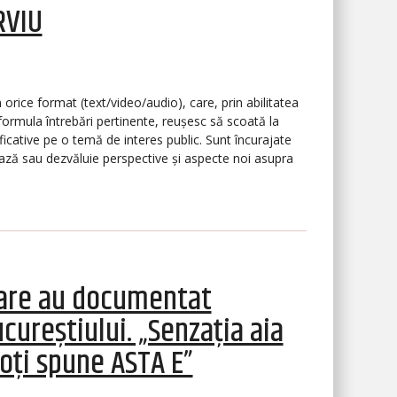
RVIU
 orice format (text/video/audio), care, prin abilitatea
 formula întrebări pertinente, reușesc să scoată la
ficative pe o temă de interes public. Sunt încurajate
tează sau dezvăluie perspective și aspecte noi asupra
 care au documentat
ucureștiului. „Senzația aia
poți spune ASTA E”