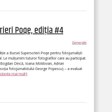
rieri Poqe, ediția #4
Generale
ție a Bursei Superscrieri-Poqe pentru fotojurnaliști
ial. Le mulțumim tuturor fotografilor care au participat.
ști (Bogdan Dincă, Ioana Moldovan, Adrian
 (soția fotojurnalistului George Popescu) – a evaluat
[citește mai mult]