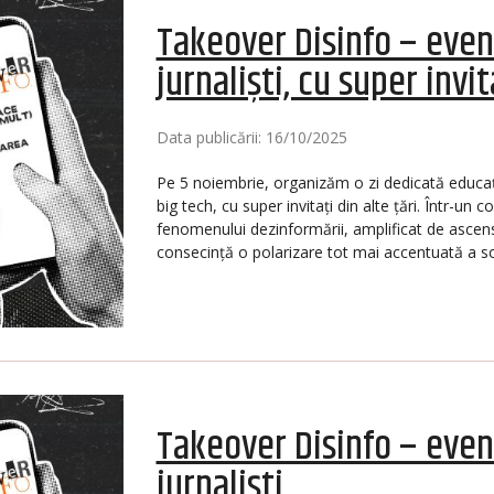
Takeover Disinfo – even
jurnaliști, cu super invi
Data publicării: 16/10/2025
Pe 5 noiembrie, organizăm o zi dedicată educați
big tech, cu super invitați din alte țări. Într-un
fenomenului dezinformării, amplificat de ascen
consecință o polarizare tot mai accentuată a so
Takeover Disinfo – even
jurnaliști