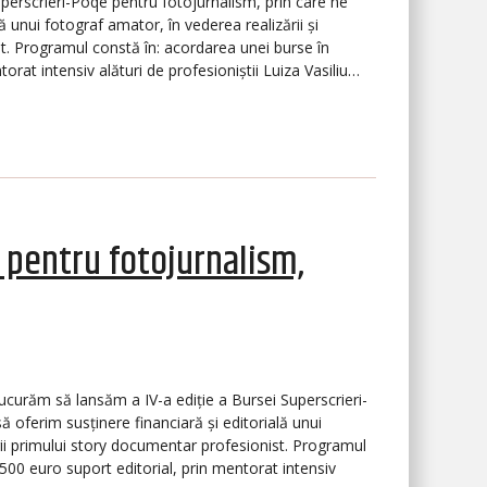
erscrieri-Poqe pentru fotojurnalism, prin care ne
ă unui fotograf amator, în vederea realizării și
st. Programul constă în: acordarea unei burse în
orat intensiv alături de profesioniștii Luiza Vasiliu…
 pentru fotojurnalism,
 să lansăm a IV-a ediție a Bursei Superscrieri-
 oferim susținere financiară și editorială unui
ării primului story documentar profesionist. Programul
500 euro suport editorial, prin mentorat intensiv