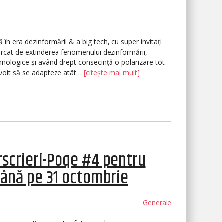
ă în era dezinformării & a big tech, cu super invitați
 marcat de extinderea fenomenului dezinformării,
nologice și având drept consecință o polarizare tot
evoit să se adapteze atât…
[citește mai mult]
rscrieri-Poqe #4 pentru
 până pe 31 octombrie
Generale