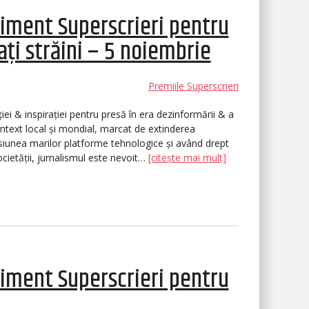
iment Superscrieri pentru
tați străini – 5 noiembrie
Premiile Superscrieri
ei & inspirației pentru presă în era dezinformării & a
 context local și mondial, marcat de extinderea
siunea marilor platforme tehnologice și având drept
cietății, jurnalismul este nevoit…
[citește mai mult]
iment Superscrieri pentru