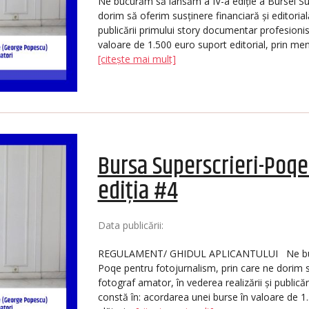
Ne bucurăm să lansăm a IV-a ediție a Bursei Sup
dorim să oferim susținere financiară și editorial
publicării primului story documentar profesioni
valoare de 1.500 euro suport editorial, prin ment
[citește mai mult]
Bursa Superscrieri-Poqe
ediția #4
Data publicării:
REGULAMENT/ GHIDUL APLICANTULUI Ne bucurăm
Poqe pentru fotojurnalism, prin care ne dorim să
fotograf amator, în vederea realizării și public
constă în: acordarea unei burse în valoare de 1.