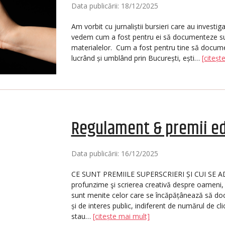
Data publicării: 18/12/2025
Am vorbit cu jurnaliștii bursieri care au investi
vedem cum a fost pentru ei să documenteze sub
materialelor. Cum a fost pentru tine să documente
lucrând și umblând prin București, ești…
[citeșt
Regulament & premii ed
Data publicării: 16/12/2025
CE SUNT PREMIILE SUPERSCRIERI ȘI CUI SE AD
profunzime şi scrierea creativă despre oameni,
sunt menite celor care se încăpățânează să do
și de interes public, indiferent de numărul de cl
stau…
[citește mai mult]